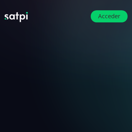
Acceder
Consulta razón social,
código postal y régimen
fiscal de cualquier
contribuyente